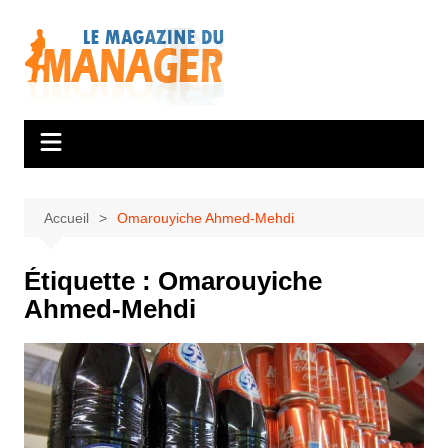
Aller
au
contenu
Accueil
Omarouyiche Ahmed-Mehdi
Étiquette :
Omarouyiche
Ahmed-Mehdi