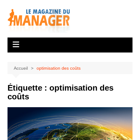
Aller
au
contenu
Accueil
optimisation des coûts
Étiquette :
optimisation des
coûts