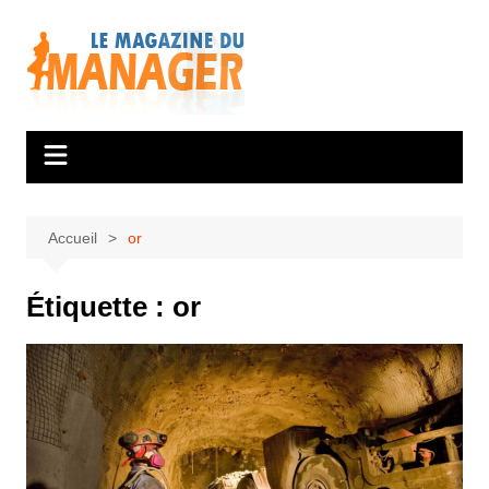
Aller
au
contenu
Accueil
or
Étiquette :
or