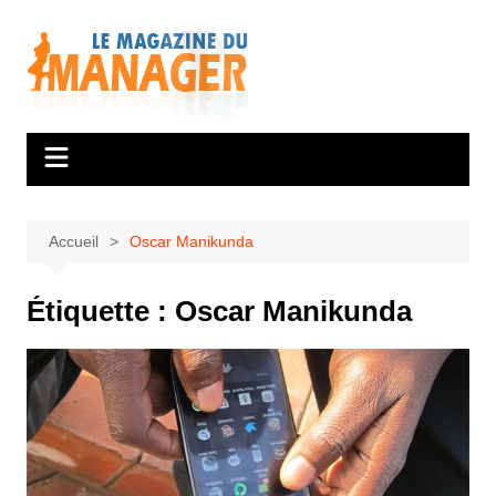
Aller
au
contenu
Accueil
Oscar Manikunda
Étiquette :
Oscar Manikunda