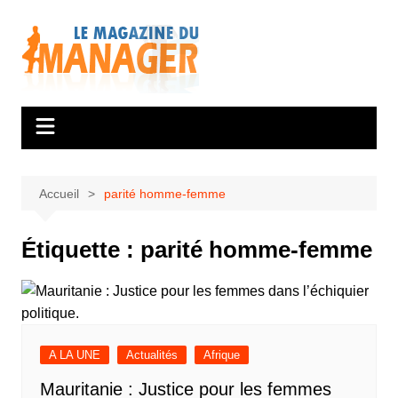
Aller
au
contenu
Accueil
parité homme-femme
Étiquette :
parité homme-femme
A LA UNE
Actualités
Afrique
Mauritanie : Justice pour les femmes