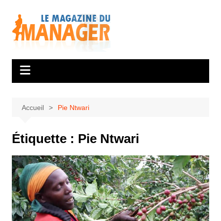
Aller
au
contenu
Accueil
Pie Ntwari
Étiquette :
Pie Ntwari