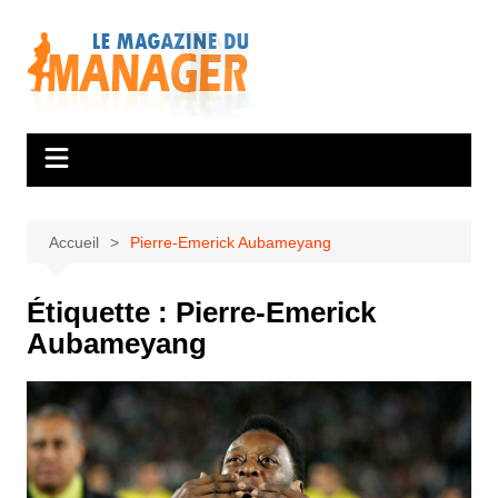
Aller
au
contenu
Accueil
Pierre-Emerick Aubameyang
Étiquette :
Pierre-Emerick
Aubameyang