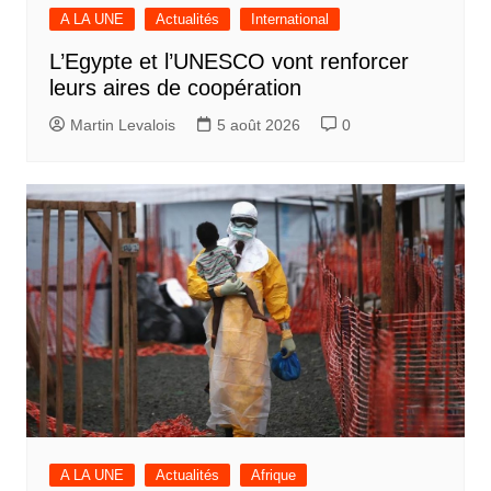
A LA UNE
Actualités
International
L’Egypte et l’UNESCO vont renforcer
leurs aires de coopération
Martin Levalois
5 août 2026
0
A LA UNE
Actualités
Afrique