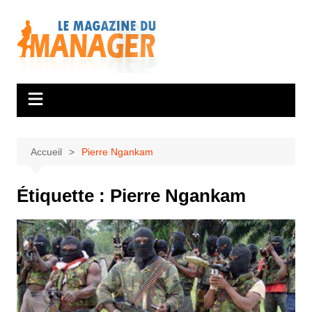
Aller
au
contenu
Accueil
Pierre Ngankam
Étiquette :
Pierre Ngankam