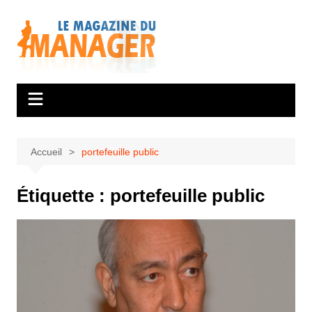
Aller
au
contenu
Accueil
portefeuille public
Étiquette :
portefeuille public