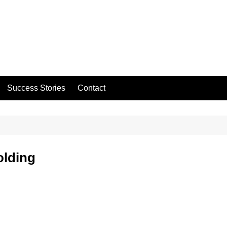
Success Stories
Contact
olding