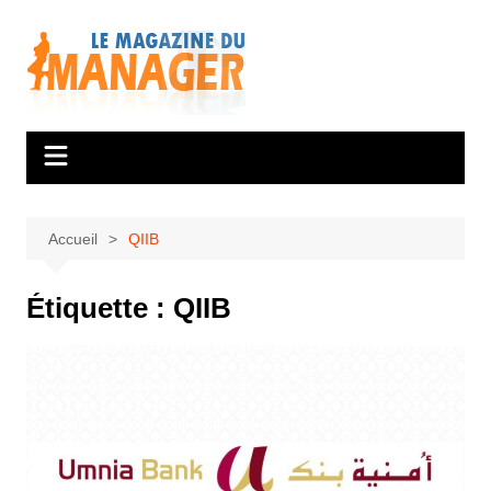
Aller
au
contenu
Accueil
QIIB
Étiquette :
QIIB