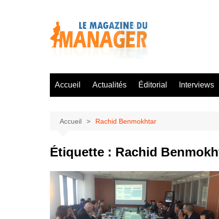
Aller
au
contenu
Accueil
Actualités
Éditorial
Interviews
Accueil
Rachid Benmokhtar
Étiquette :
Rachid Benmokh