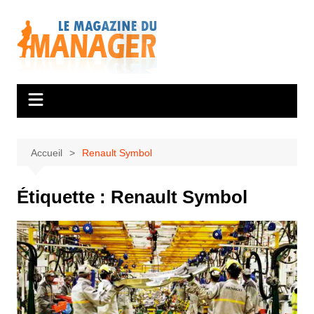
Aller
au
contenu
Accueil
Renault Symbol
Étiquette :
Renault Symbol