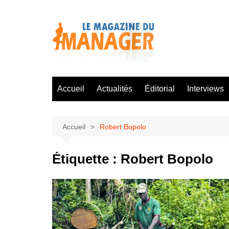
Aller
au
contenu
Accueil
Actualités
Éditorial
Interviews
Accueil
Robert Bopolo
Étiquette :
Robert Bopolo