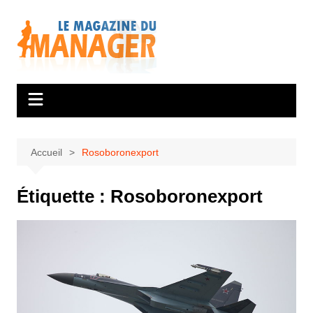
Aller
au
contenu
Accueil
Rosoboronexport
Étiquette :
Rosoboronexport