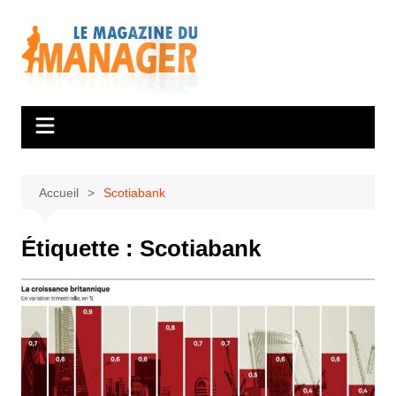
Aller
au
contenu
Accueil
Scotiabank
Étiquette :
Scotiabank