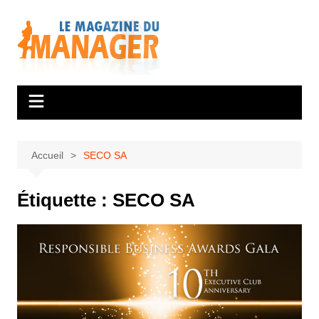
Aller
au
contenu
Accueil
SECO SA
Étiquette :
SECO SA