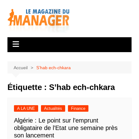
Aller
au
contenu
Accueil
S’hab ech-chkara
Étiquette :
S’hab ech-chkara
A LA UNE
Actualités
Finance
Algérie : Le point sur l’emprunt
obligataire de l’Etat une semaine près
son lancement