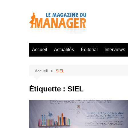
Aller
au
contenu
Accueil
Actualités
Éditorial
Interviews
Accueil
SIEL
Étiquette :
SIEL