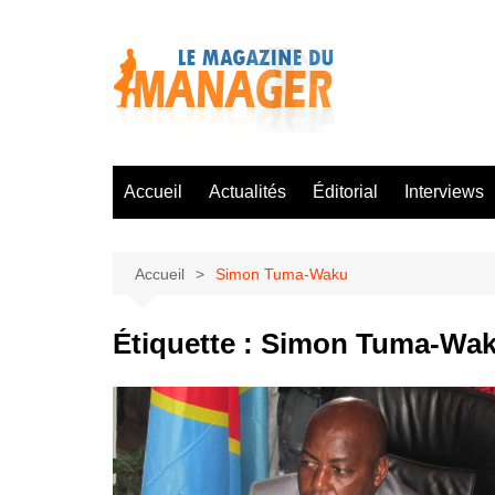
Aller
au
contenu
Accueil
Actualités
Éditorial
Interviews
Accueil
Simon Tuma-Waku
Étiquette :
Simon Tuma-Wa