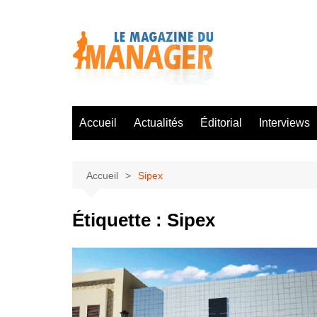
Aller
au
contenu
Accueil
Actualités
Éditorial
Interviews
Accueil
Sipex
Étiquette :
Sipex