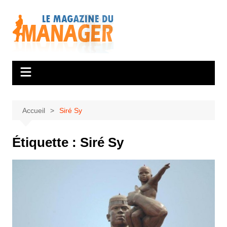
Aller
au
contenu
Accueil
Siré Sy
Étiquette :
Siré Sy