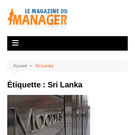
Aller
au
contenu
Accueil
Sri Lanka
Étiquette :
Sri Lanka