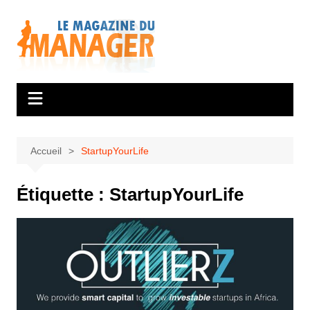
Aller
au
contenu
Accueil
StartupYourLife
Étiquette :
StartupYourLife