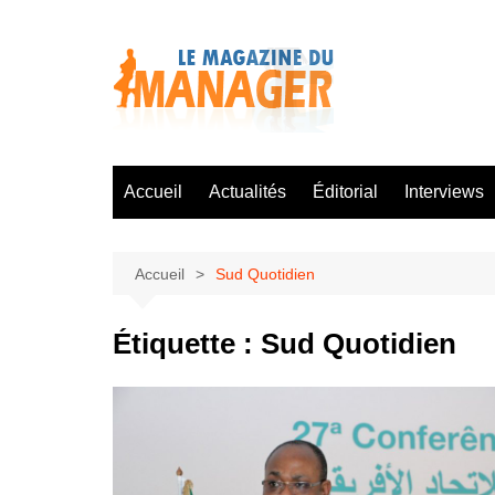
Aller
au
contenu
Accueil
Actualités
Éditorial
Interviews
Accueil
Sud Quotidien
Étiquette :
Sud Quotidien