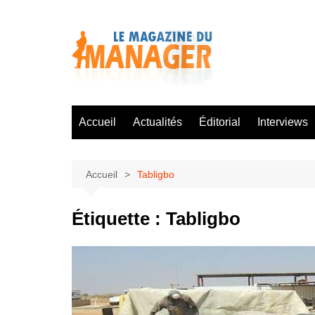
Aller
au
contenu
Accueil
Actualités
Éditorial
Interviews
Accueil
Tabligbo
Étiquette :
Tabligbo