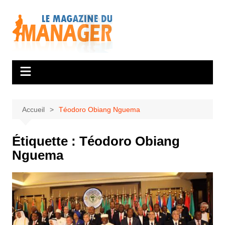
Aller
au
contenu
Accueil
Téodoro Obiang Nguema
Étiquette :
Téodoro Obiang
Nguema