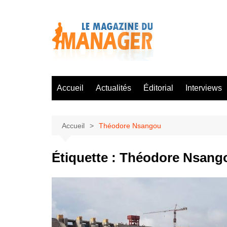
Aller
au
contenu
Accueil
Actualités
Éditorial
Interviews
Accueil
Théodore Nsangou
Étiquette :
Théodore Nsang