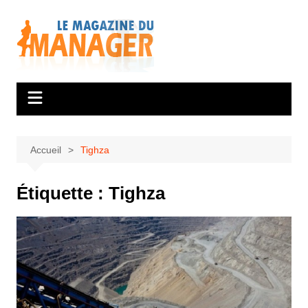
Aller
au
contenu
Accueil
Tighza
Étiquette :
Tighza