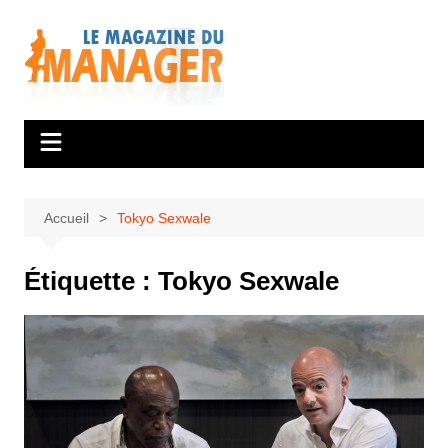
Aller
au
contenu
Accueil
Tokyo Sexwale
Étiquette :
Tokyo Sexwale