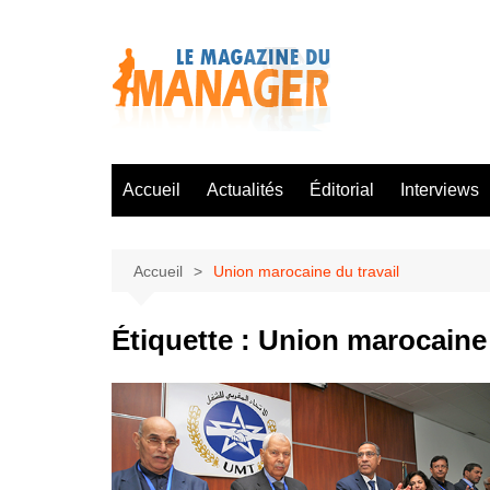
Aller
au
contenu
Accueil
Actualités
Éditorial
Interviews
Accueil
Union marocaine du travail
Étiquette :
Union marocaine 