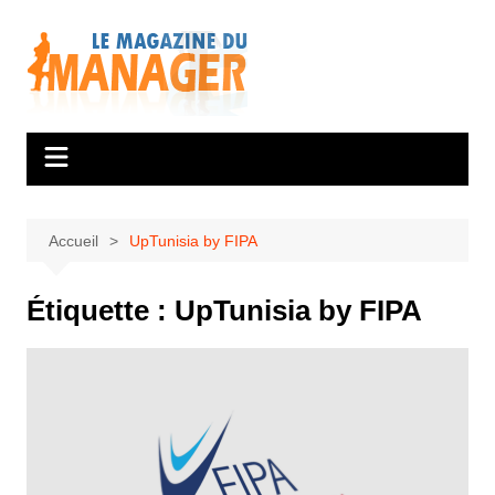
Aller
au
contenu
Accueil
UpTunisia by FIPA
Étiquette :
UpTunisia by FIPA