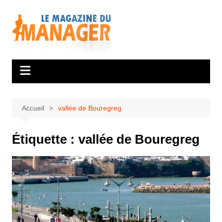
Aller
au
contenu
Accueil
vallée de Bouregreg
Étiquette :
vallée de Bouregreg