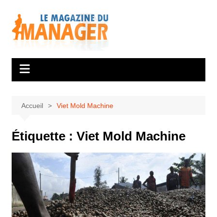
Aller
au
contenu
Accueil
Viet Mold Machine
Étiquette :
Viet Mold Machine