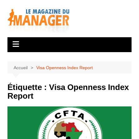
Aller
au
contenu
Accueil
Visa Openness Index Report
Étiquette :
Visa Openness Index
Report