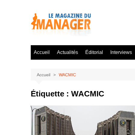
Aller
au
contenu
Accueil
Actualités
Éditorial
Interviews
Accueil
WACMIC
Étiquette :
WACMIC