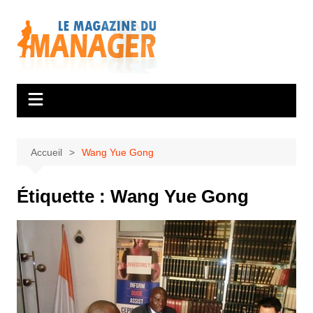
Aller
au
contenu
Accueil
Wang Yue Gong
Étiquette :
Wang Yue Gong