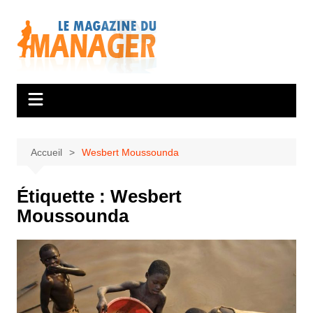
Aller
au
contenu
Accueil
Wesbert Moussounda
Étiquette :
Wesbert
Moussounda