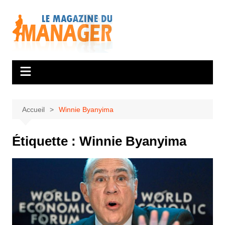
Aller
au
contenu
Accueil
Winnie Byanyima
Étiquette :
Winnie Byanyima