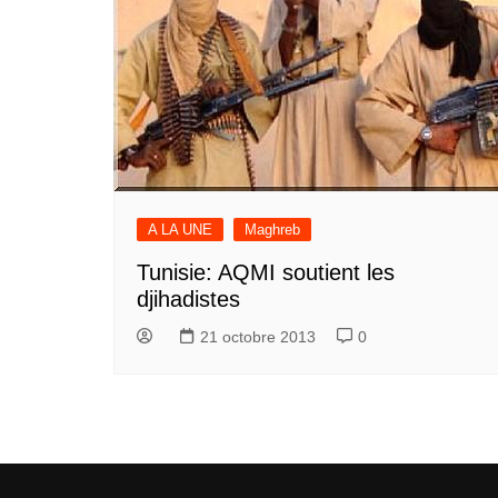
A LA UNE
Maghreb
Tunisie: AQMI soutient les
djihadistes
21 octobre 2013
0