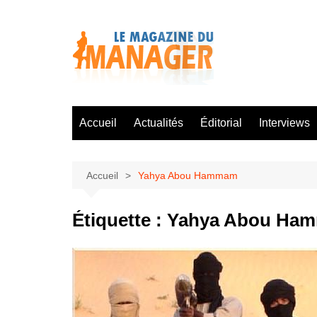
Aller
au
contenu
Accueil
Actualités
Éditorial
Interviews
Accueil
Yahya Abou Hammam
Étiquette :
Yahya Abou Ha