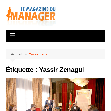
Aller
au
contenu
Accueil
Yassir Zenagui
Étiquette :
Yassir Zenagui