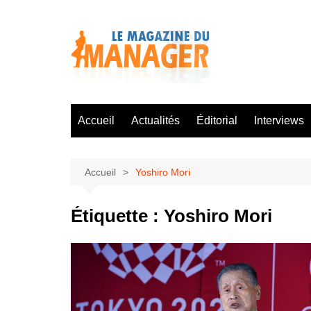
Aller
au
contenu
Accueil
Actualités
Éditorial
Interviews
Accueil
Yoshiro Mori
Étiquette :
Yoshiro Mori