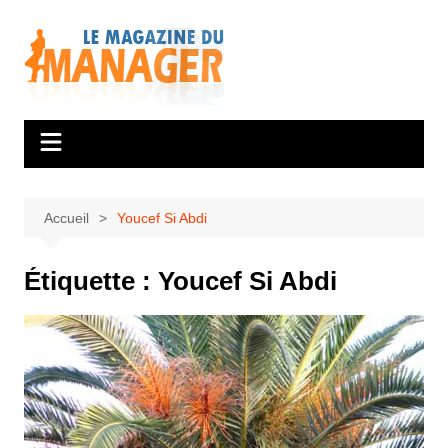
Aller
au
contenu
Accueil
Youcef Si Abdi
Étiquette :
Youcef Si Abdi