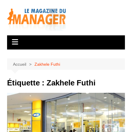
Aller
au
contenu
Accueil
Zakhele Futhi
Étiquette :
Zakhele Futhi