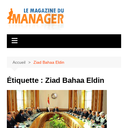
Aller
au
contenu
Accueil
Ziad Bahaa Eldin
Étiquette :
Ziad Bahaa Eldin