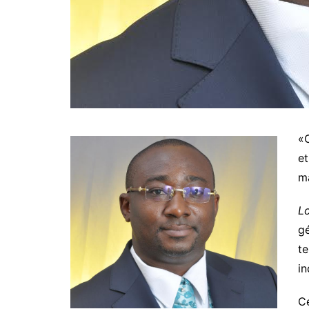
«
et
m
L
gé
te
in
Ce