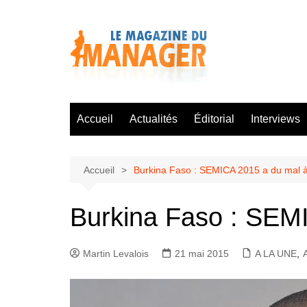
Aller
au
contenu
Accueil
Actualités
Éditorial
Interviews
Accueil
Burkina Faso : SEMICA 2015 a du mal à
Burkina Faso : SEMI
Martin Levalois
21 mai 2015
A LA UNE
,