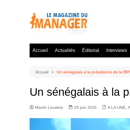
Aller
au
contenu
Accueil
Actualités
Éditorial
Interviews
Accueil
Un sénégalais à la présidence de la B
Un sénégalais à la 
Martin Levalois
29 juin 2015
A LA UNE
,
A