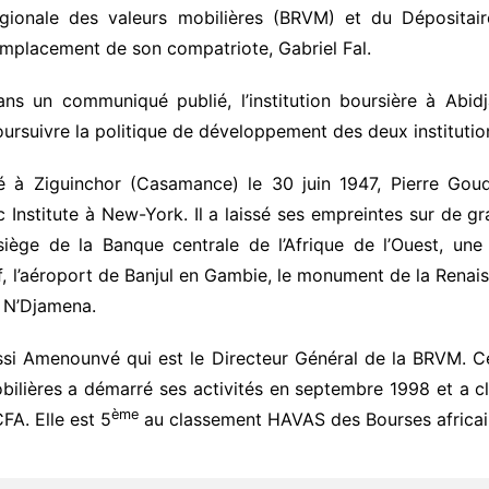
égionale des valeurs mobilières (BRVM) et du Dépositai
mplacement de son compatriote, Gabriel Fal.
ans un communiqué publié, l’institution boursière à Abi
ursuivre la politique de développement des deux institutio
é à Ziguinchor (Casamance) le 30 juin 1947, Pierre Goudi
c Institute à New-York. Il a laissé ses empreintes sur de g
e siège de la Banque centrale de l’Afrique de l’Ouest, u
, l’aéroport de Banjul en Gambie, le monument de la Renaiss
e N’Djamena.
ossi Amenounvé qui est le Directeur Général de la BRVM.
ilières a démarré ses activités en septembre 1998 et a cl
ème
FA. Elle est 5
au classement HAVAS des Bourses africain