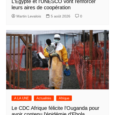
L’Egypte et l’UNESCO vont renforcer
leurs aires de coopération
Martin Levalois
5 août 2026
0
A LA UNE
Actualités
Afrique
Le CDC Afrique félicite l’Ouganda pour
avoir contenu l’épidémie d’Ebola