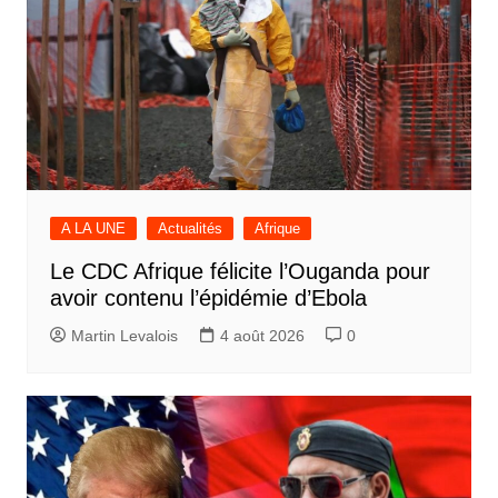
A LA UNE
Actualités
Afrique
Le CDC Afrique félicite l’Ouganda pour
avoir contenu l’épidémie d’Ebola
Martin Levalois
4 août 2026
0